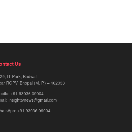
ontact Us
29, IT Park, Badwai
ar RGPV, Bhopal (M. P.) – 462033
obile: +91 93036 09004
ail: insighttvnews@gmail.com
hatsApp: +91 93036 09004