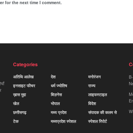
r for the next time I comment.
Categories
C
अतिथि आलेख
देश
मनोरंजन
B-
याँ
Ne
इनसाइट फीचर
धर्म ज्योतिष
राज्य
र
M
ख़ास मुद्दा
बिज़नेस
लाइफस्टाइल
Em
खेल
भोपाल
विदेश
W
छत्तीसगढ़
मध्य प्रदेश
संपादक की कलम से
टेक
मध्यप्रदेश स्पेशल
स्पेशल रिपोर्ट