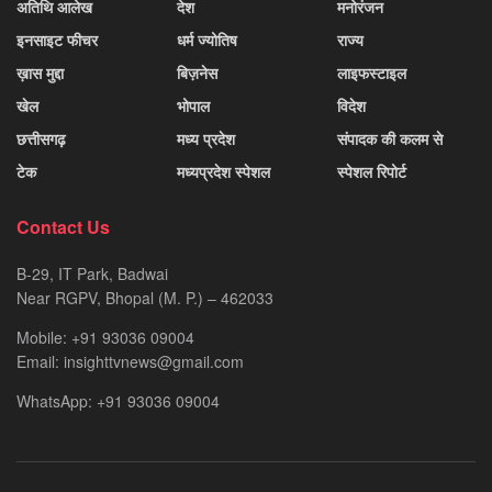
अतिथि आलेख
देश
मनोरंजन
इनसाइट फीचर
धर्म ज्योतिष
राज्य
ख़ास मुद्दा
बिज़नेस
लाइफस्टाइल
खेल
भोपाल
विदेश
छत्तीसगढ़
मध्य प्रदेश
संपादक की कलम से
टेक
मध्यप्रदेश स्पेशल
स्पेशल रिपोर्ट
Contact Us
B-29, IT Park, Badwai
Near RGPV, Bhopal (M. P.) – 462033
Mobile: +91 93036 09004
Email: insighttvnews@gmail.com
WhatsApp: +91 93036 09004