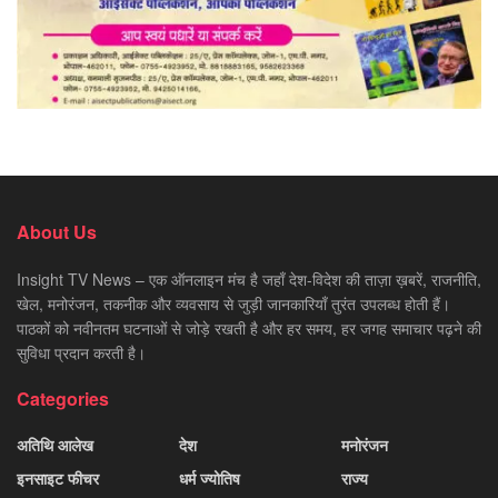
About Us
Insight TV News – एक ऑनलाइन मंच है जहाँ देश-विदेश की ताज़ा ख़बरें, राजनीति,
खेल, मनोरंजन, तकनीक और व्यवसाय से जुड़ी जानकारियाँ तुरंत उपलब्ध होती हैं।
पाठकों को नवीनतम घटनाओं से जोड़े रखती है और हर समय, हर जगह समाचार पढ़ने की
सुविधा प्रदान करती है।
Categories
अतिथि आलेख
देश
मनोरंजन
इनसाइट फीचर
धर्म ज्योतिष
राज्य