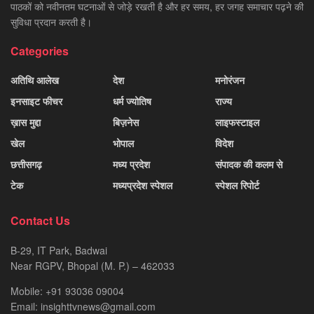
पाठकों को नवीनतम घटनाओं से जोड़े रखती है और हर समय, हर जगह समाचार पढ़ने की
सुविधा प्रदान करती है।
Categories
अतिथि आलेख
देश
मनोरंजन
इनसाइट फीचर
धर्म ज्योतिष
राज्य
ख़ास मुद्दा
बिज़नेस
लाइफस्टाइल
खेल
भोपाल
विदेश
छत्तीसगढ़
मध्य प्रदेश
संपादक की कलम से
टेक
मध्यप्रदेश स्पेशल
स्पेशल रिपोर्ट
Contact Us
B-29, IT Park, Badwai
Near RGPV, Bhopal (M. P.) – 462033
Mobile: +91 93036 09004
Email: insighttvnews@gmail.com