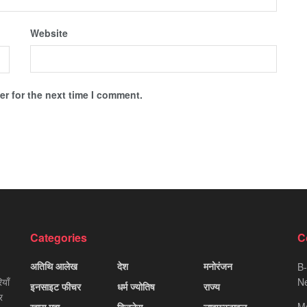
Website
r for the next time I comment.
Categories
C
अतिथि आलेख
देश
मनोरंजन
B-
याँ
Ne
इनसाइट फीचर
धर्म ज्योतिष
राज्य
र
M
ख़ास मुद्दा
बिज़नेस
लाइफस्टाइल