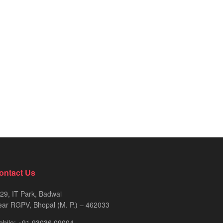
ontact Us
29, IT Park, Badwai
ar RGPV, Bhopal (M. P.) – 462033
obile: +91 93036 09004