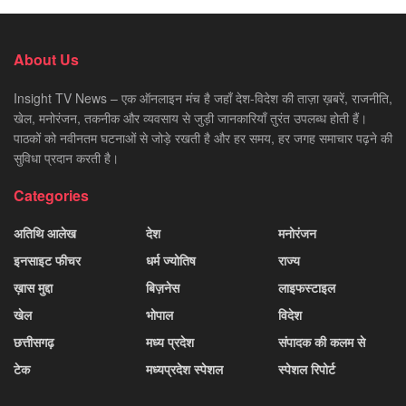
About Us
Insight TV News – एक ऑनलाइन मंच है जहाँ देश-विदेश की ताज़ा ख़बरें, राजनीति,
खेल, मनोरंजन, तकनीक और व्यवसाय से जुड़ी जानकारियाँ तुरंत उपलब्ध होती हैं।
पाठकों को नवीनतम घटनाओं से जोड़े रखती है और हर समय, हर जगह समाचार पढ़ने की
सुविधा प्रदान करती है।
Categories
अतिथि आलेख
देश
मनोरंजन
इनसाइट फीचर
धर्म ज्योतिष
राज्य
ख़ास मुद्दा
बिज़नेस
लाइफस्टाइल
खेल
भोपाल
विदेश
छत्तीसगढ़
मध्य प्रदेश
संपादक की कलम से
टेक
मध्यप्रदेश स्पेशल
स्पेशल रिपोर्ट