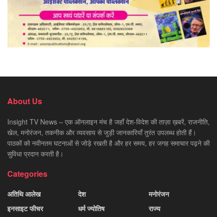
About Us
Insight TV News – एक ऑनलाइन मंच है जहाँ देश-विदेश की ताज़ा ख़बरें, राजनीति,
खेल, मनोरंजन, तकनीक और व्यवसाय से जुड़ी जानकारियाँ तुरंत उपलब्ध होती हैं।
पाठकों को नवीनतम घटनाओं से जोड़े रखती है और हर समय, हर जगह समाचार पढ़ने की
सुविधा प्रदान करती है।
Categories
अतिथि आलेख
देश
मनोरंजन
इनसाइट फीचर
धर्म ज्योतिष
राज्य