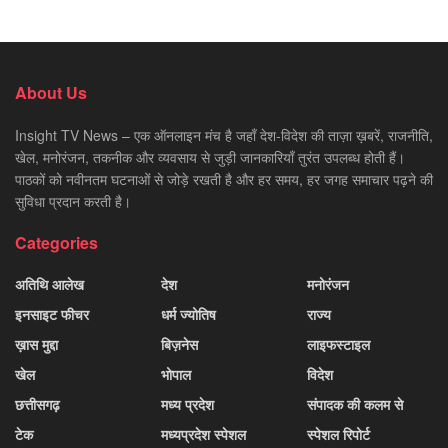
About Us
Insight TV News – एक ऑनलाइन मंच है जहाँ देश-विदेश की ताज़ा ख़बरें, राजनीति,
खेल, मनोरंजन, तकनीक और व्यवसाय से जुड़ी जानकारियाँ तुरंत उपलब्ध होती हैं।
पाठकों को नवीनतम घटनाओं से जोड़े रखती है और हर समय, हर जगह समाचार पढ़ने की
सुविधा प्रदान करती है।
Categories
अतिथि आलेख
देश
मनोरंजन
इनसाइट फीचर
धर्म ज्योतिष
राज्य
ख़ास मुद्दा
बिज़नेस
लाइफस्टाइल
खेल
भोपाल
विदेश
छत्तीसगढ़
मध्य प्रदेश
संपादक की कलम से
टेक
मध्यप्रदेश स्पेशल
स्पेशल रिपोर्ट