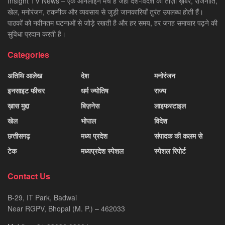
Insight TV News – एक ऑनलाइन मंच है जहाँ देश-विदेश की ताज़ा ख़बरें, राजनीति,
खेल, मनोरंजन, तकनीक और व्यवसाय से जुड़ी जानकारियाँ तुरंत उपलब्ध होती हैं।
पाठकों को नवीनतम घटनाओं से जोड़े रखती है और हर समय, हर जगह समाचार पढ़ने की
सुविधा प्रदान करती है।
Categories
अतिथि आलेख
देश
मनोरंजन
इनसाइट फीचर
धर्म ज्योतिष
राज्य
ख़ास मुद्दा
बिज़नेस
लाइफस्टाइल
खेल
भोपाल
विदेश
छत्तीसगढ़
मध्य प्रदेश
संपादक की कलम से
टेक
मध्यप्रदेश स्पेशल
स्पेशल रिपोर्ट
Contact Us
B-29, IT Park, Badwai
Near RGPV, Bhopal (M. P.) – 462033