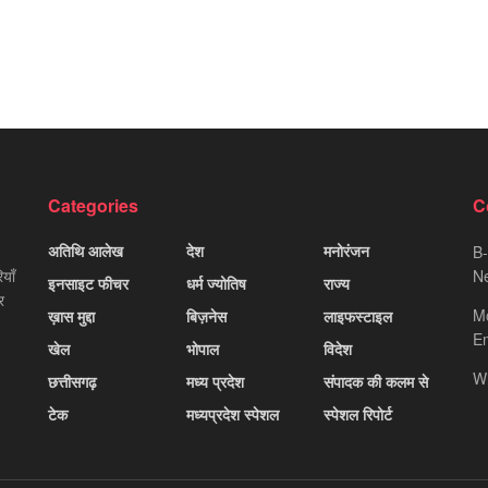
Categories
C
अतिथि आलेख
देश
मनोरंजन
B-
याँ
Ne
इनसाइट फीचर
धर्म ज्योतिष
राज्य
र
M
ख़ास मुद्दा
बिज़नेस
लाइफस्टाइल
Em
खेल
भोपाल
विदेश
W
छत्तीसगढ़
मध्य प्रदेश
संपादक की कलम से
टेक
मध्यप्रदेश स्पेशल
स्पेशल रिपोर्ट