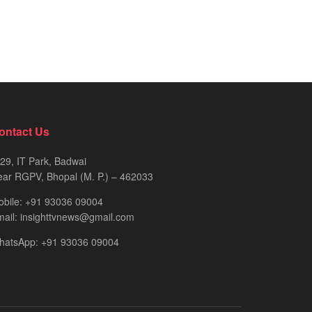
ontact Us
29, IT Park, Badwai
ar RGPV, Bhopal (M. P.) – 462033
obile: +91 93036 09004
ail: insighttvnews@gmail.com
hatsApp: +91 93036 09004