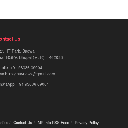
ontact Us
29, IT Park, Badwai
ar RGPV, Bhopal (M. P.) – 462033
obile: +91 93036 09004
ail: insighttvnews@gmail.com
hatsApp: +91 93036 09004
rtise
Contact Us
MP Info RSS Feed
Privacy Policy