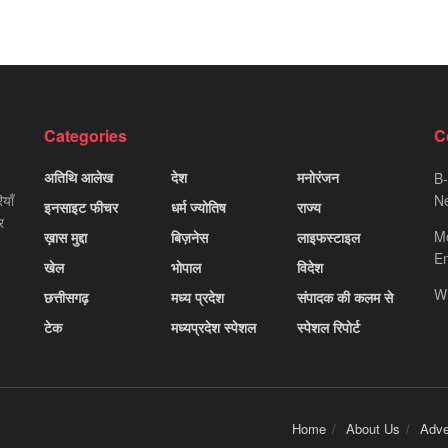
Categories
C
अतिथि आलेख
देश
मनोरंजन
B-
याँ
Ne
इनसाइट फीचर
धर्म ज्योतिष
राज्य
र
M
ख़ास मुद्दा
बिज़नेस
लाइफस्टाइल
Em
खेल
भोपाल
विदेश
W
छत्तीसगढ़
मध्य प्रदेश
संपादक की कलम से
टेक
मध्यप्रदेश स्पेशल
स्पेशल रिपोर्ट
Home
About Us
Adve