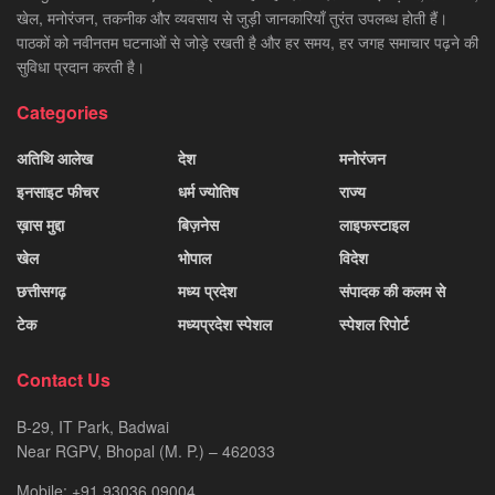
खेल, मनोरंजन, तकनीक और व्यवसाय से जुड़ी जानकारियाँ तुरंत उपलब्ध होती हैं।
पाठकों को नवीनतम घटनाओं से जोड़े रखती है और हर समय, हर जगह समाचार पढ़ने की
सुविधा प्रदान करती है।
Categories
अतिथि आलेख
देश
मनोरंजन
इनसाइट फीचर
धर्म ज्योतिष
राज्य
ख़ास मुद्दा
बिज़नेस
लाइफस्टाइल
खेल
भोपाल
विदेश
छत्तीसगढ़
मध्य प्रदेश
संपादक की कलम से
टेक
मध्यप्रदेश स्पेशल
स्पेशल रिपोर्ट
Contact Us
B-29, IT Park, Badwai
Near RGPV, Bhopal (M. P.) – 462033
Mobile: +91 93036 09004