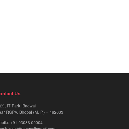
ontact Us
29, IT Park, Badwai
ar RGPV, Bhopal (M. P.) – 462033
obile: +91 93036 09004
ail: insighttvnews@gmail.com