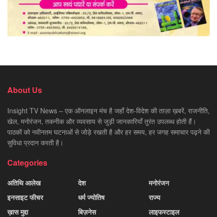
About Us
Insight TV News – एक ऑनलाइन मंच है जहाँ देश-विदेश की ताज़ा ख़बरें, राजनीति,
खेल, मनोरंजन, तकनीक और व्यवसाय से जुड़ी जानकारियाँ तुरंत उपलब्ध होती हैं।
पाठकों को नवीनतम घटनाओं से जोड़े रखती है और हर समय, हर जगह समाचार पढ़ने की
सुविधा प्रदान करती है।
Categories
अतिथि आलेख
देश
मनोरंजन
इनसाइट फीचर
धर्म ज्योतिष
राज्य
ख़ास मुद्दा
बिज़नेस
लाइफस्टाइल