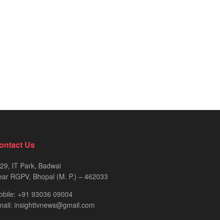
ontact Us
29, IT Park, Badwai
ar RGPV, Bhopal (M. P.) – 462033
obile: +91 93036 09004
ail: insighttvnews@gmail.com