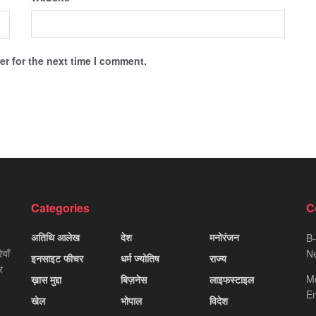
r for the next time I comment.
Categories
C
अतिथि आलेख
देश
मनोरंजन
B-
याँ
Ne
इनसाइट फीचर
धर्म ज्योतिष
राज्य
र
M
ख़ास मुद्दा
बिज़नेस
लाइफस्टाइल
Em
खेल
भोपाल
विदेश