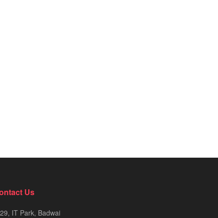
ontact Us
29, IT Park, Badwai