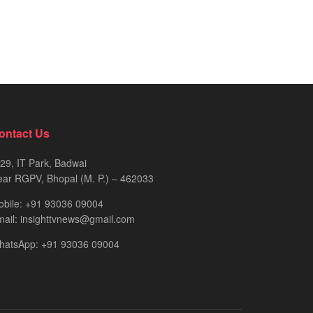
ontact Us
29, IT Park, Badwai
ar RGPV, Bhopal (M. P.) – 462033
obile: +91 93036 09004
ail: insighttvnews@gmail.com
hatsApp: +91 93036 09004