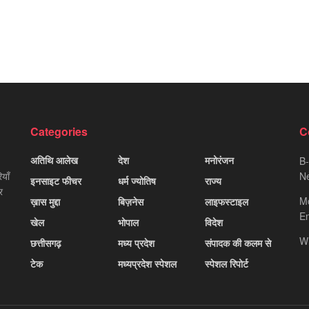
Categories
C
अतिथि आलेख
देश
मनोरंजन
B-
याँ
Ne
इनसाइट फीचर
धर्म ज्योतिष
राज्य
र
M
ख़ास मुद्दा
बिज़नेस
लाइफस्टाइल
Em
खेल
भोपाल
विदेश
W
छत्तीसगढ़
मध्य प्रदेश
संपादक की कलम से
टेक
मध्यप्रदेश स्पेशल
स्पेशल रिपोर्ट