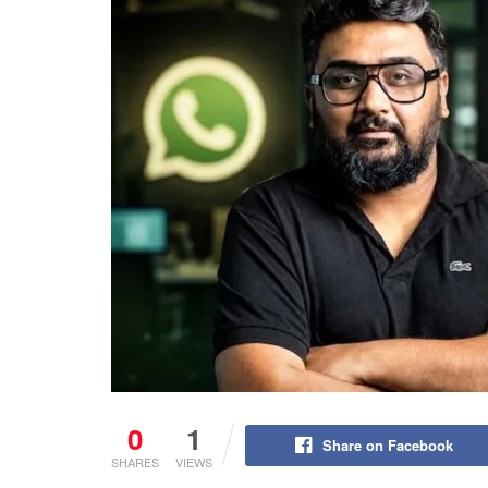
0
1
Share on Facebook
SHARES
VIEWS