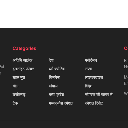
Categories
C
अतिथि आलेख
देश
मनोरंजन
B-
याँ
Ne
इनसाइट फीचर
धर्म ज्योतिष
राज्य
र
M
ख़ास मुद्दा
बिज़नेस
लाइफस्टाइल
Em
खेल
भोपाल
विदेश
W
छत्तीसगढ़
मध्य प्रदेश
संपादक की कलम से
टेक
मध्यप्रदेश स्पेशल
स्पेशल रिपोर्ट