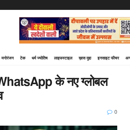
मनोरंजन
टेक
धर्म ज्योतिष
लाइफस्टाइल
ख़ास मुद्दा
इनसाइट फीचर
अन
ं WhatsApp के नए ग्लोबल
व
0