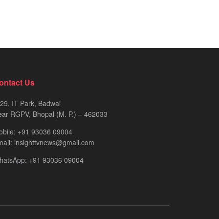
ontact Us
29, IT Park, Badwai
ar RGPV, Bhopal (M. P.) – 462033
obile: +91 93036 09004
ail: insighttvnews@gmail.com
hatsApp: +91 93036 09004