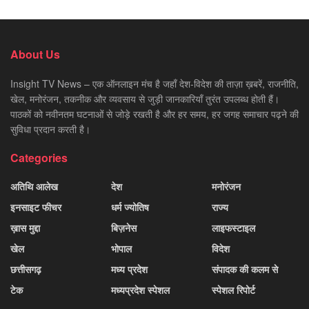
About Us
Insight TV News – एक ऑनलाइन मंच है जहाँ देश-विदेश की ताज़ा ख़बरें, राजनीति,
खेल, मनोरंजन, तकनीक और व्यवसाय से जुड़ी जानकारियाँ तुरंत उपलब्ध होती हैं।
पाठकों को नवीनतम घटनाओं से जोड़े रखती है और हर समय, हर जगह समाचार पढ़ने की
सुविधा प्रदान करती है।
Categories
अतिथि आलेख
देश
मनोरंजन
इनसाइट फीचर
धर्म ज्योतिष
राज्य
ख़ास मुद्दा
बिज़नेस
लाइफस्टाइल
खेल
भोपाल
विदेश
छत्तीसगढ़
मध्य प्रदेश
संपादक की कलम से
टेक
मध्यप्रदेश स्पेशल
स्पेशल रिपोर्ट