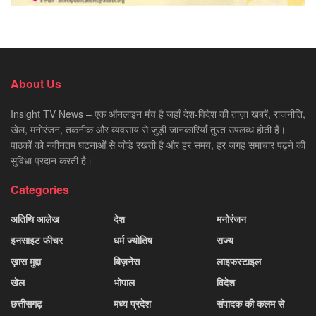
About Us
Insight TV News – एक ऑनलाइन मंच है जहाँ देश-विदेश की ताज़ा ख़बरें, राजनीति,
खेल, मनोरंजन, तकनीक और व्यवसाय से जुड़ी जानकारियाँ तुरंत उपलब्ध होती हैं।
पाठकों को नवीनतम घटनाओं से जोड़े रखती है और हर समय, हर जगह समाचार पढ़ने की
सुविधा प्रदान करती है।
Categories
अतिथि आलेख
देश
मनोरंजन
इनसाइट फीचर
धर्म ज्योतिष
राज्य
ख़ास मुद्दा
बिज़नेस
लाइफस्टाइल
खेल
भोपाल
विदेश
छत्तीसगढ़
मध्य प्रदेश
संपादक की कलम से