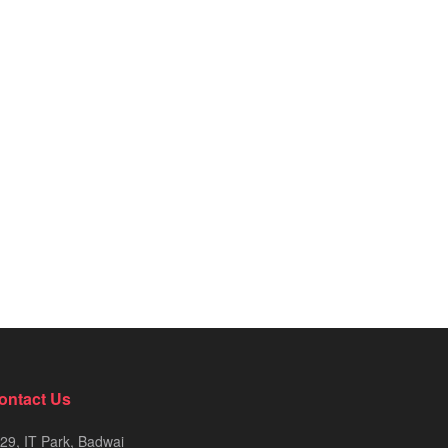
ontact Us
29, IT Park, Badwai