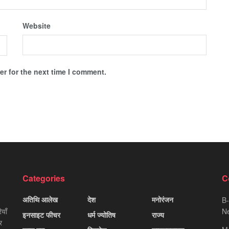
Website
r for the next time I comment.
Categories
C
अतिथि आलेख
देश
मनोरंजन
B-
याँ
Ne
इनसाइट फीचर
धर्म ज्योतिष
राज्य
र