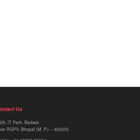
ontact Us
29, IT Park, Badwai
ar RGPV, Bhopal (M. P.) – 462033