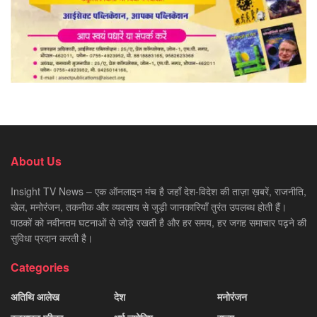
About Us
Insight TV News – एक ऑनलाइन मंच है जहाँ देश-विदेश की ताज़ा ख़बरें, राजनीति,
खेल, मनोरंजन, तकनीक और व्यवसाय से जुड़ी जानकारियाँ तुरंत उपलब्ध होती हैं।
पाठकों को नवीनतम घटनाओं से जोड़े रखती है और हर समय, हर जगह समाचार पढ़ने की
सुविधा प्रदान करती है।
Categories
अतिथि आलेख
देश
मनोरंजन