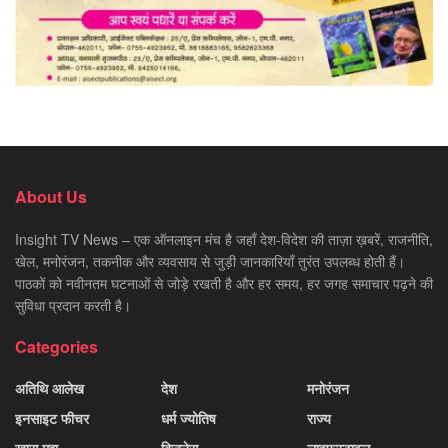
About Us
Insight TV News – एक ऑनलाइन मंच है जहाँ देश-विदेश की ताज़ा ख़बरें, राजनीति,
खेल, मनोरंजन, तकनीक और व्यवसाय से जुड़ी जानकारियाँ तुरंत उपलब्ध होती हैं।
पाठकों को नवीनतम घटनाओं से जोड़े रखती है और हर समय, हर जगह समाचार पढ़ने की
सुविधा प्रदान करती है।
Categories
अतिथि आलेख
देश
मनोरंजन
इनसाइट फीचर
धर्म ज्योतिष
राज्य