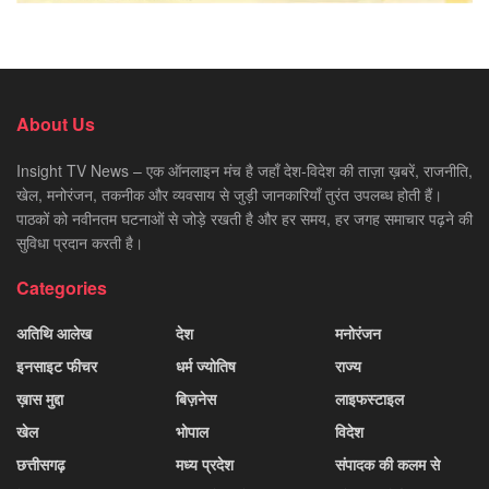
About Us
Insight TV News – एक ऑनलाइन मंच है जहाँ देश-विदेश की ताज़ा ख़बरें, राजनीति,
खेल, मनोरंजन, तकनीक और व्यवसाय से जुड़ी जानकारियाँ तुरंत उपलब्ध होती हैं।
पाठकों को नवीनतम घटनाओं से जोड़े रखती है और हर समय, हर जगह समाचार पढ़ने की
सुविधा प्रदान करती है।
Categories
अतिथि आलेख
देश
मनोरंजन
इनसाइट फीचर
धर्म ज्योतिष
राज्य
ख़ास मुद्दा
बिज़नेस
लाइफस्टाइल
खेल
भोपाल
विदेश
छत्तीसगढ़
मध्य प्रदेश
संपादक की कलम से