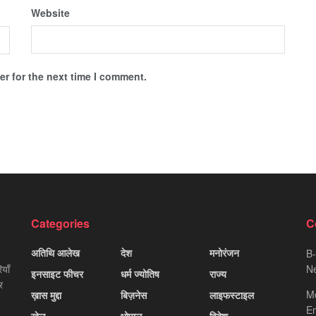
Website
r for the next time I comment.
Categories
C
अतिथि आलेख
देश
मनोरंजन
B-
याँ
Ne
इनसाइट फीचर
धर्म ज्योतिष
राज्य
र
M
ख़ास मुद्दा
बिज़नेस
लाइफस्टाइल
Em
खेल
भोपाल
विदेश