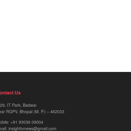
ontact Us
29, IT Park, Badwai
ar RGPV, Bhopal (M. P.) – 462033
obile: +91 93036 09004
ail: insighttvnews@gmail.com