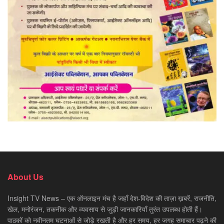
About Us
Insight TV News – एक ऑनलाइन मंच है जहाँ देश-विदेश की ताज़ा ख़बरें, राजनीति,
खेल, मनोरंजन, तकनीक और व्यवसाय से जुड़ी जानकारियाँ तुरंत उपलब्ध होती हैं।
पाठकों को नवीनतम घटनाओं से जोड़े रखती है और हर समय, हर जगह समाचार पढ़ने की