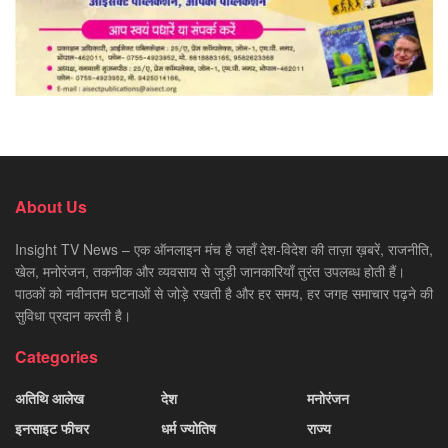
About Us
Insight TV News – एक ऑनलाइन मंच है जहाँ देश-विदेश की ताज़ा ख़बरें, राजनीति,
खेल, मनोरंजन, तकनीक और व्यवसाय से जुड़ी जानकारियाँ तुरंत उपलब्ध होती हैं।
पाठकों को नवीनतम घटनाओं से जोड़े रखती है और हर समय, हर जगह समाचार पढ़ने की
सुविधा प्रदान करती है।
Categories
अतिथि आलेख
देश
मनोरंजन
इनसाइट फीचर
धर्म ज्योतिष
राज्य