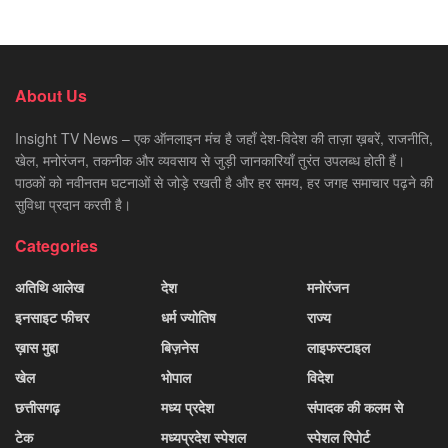
About Us
Insight TV News – एक ऑनलाइन मंच है जहाँ देश-विदेश की ताज़ा ख़बरें, राजनीति,
खेल, मनोरंजन, तकनीक और व्यवसाय से जुड़ी जानकारियाँ तुरंत उपलब्ध होती हैं।
पाठकों को नवीनतम घटनाओं से जोड़े रखती है और हर समय, हर जगह समाचार पढ़ने की
सुविधा प्रदान करती है।
Categories
अतिथि आलेख
देश
मनोरंजन
इनसाइट फीचर
धर्म ज्योतिष
राज्य
ख़ास मुद्दा
बिज़नेस
लाइफस्टाइल
खेल
भोपाल
विदेश
छत्तीसगढ़
मध्य प्रदेश
संपादक की कलम से
टेक
मध्यप्रदेश स्पेशल
स्पेशल रिपोर्ट