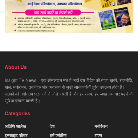
About Us
Insight TV News – एक ऑनलाइन मंच है जहाँ देश-विदेश की ताज़ा ख़बरें, राजनीति,
खेल, मनोरंजन, तकनीक और व्यवसाय से जुड़ी जानकारियाँ तुरंत उपलब्ध होती हैं।
पाठकों को नवीनतम घटनाओं से जोड़े रखती है और हर समय, हर जगह समाचार पढ़ने की
सुविधा प्रदान करती है।
Categories
अतिथि आलेख
देश
मनोरंजन
इनसाइट फीचर
धर्म ज्योतिष
राज्य