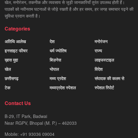
खेल, मनोरंजन, तकनीक और व्यवसाय से जुड़ी जानकारियाँ तुरंत उपलब्ध होती हैं।
पाठकों को नवीनतम घटनाओं से जोड़े रखती है और हर समय, हर जगह समाचार पढ़ने की
सुविधा प्रदान करती है।
Categories
अतिथि आलेख
देश
मनोरंजन
इनसाइट फीचर
धर्म ज्योतिष
राज्य
ख़ास मुद्दा
बिज़नेस
लाइफस्टाइल
खेल
भोपाल
विदेश
छत्तीसगढ़
मध्य प्रदेश
संपादक की कलम से
टेक
मध्यप्रदेश स्पेशल
स्पेशल रिपोर्ट
Contact Us
B-29, IT Park, Badwai
Near RGPV, Bhopal (M. P.) – 462033
Mobile: +91 93036 09004