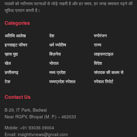
पाठकों को नवीनतम घटनाओं से जोड़े रखती है और हर समय, हर जगह समाचार पढ़ने की
सुविधा प्रदान करती है।
Categories
अतिथि आलेख
देश
मनोरंजन
इनसाइट फीचर
धर्म ज्योतिष
राज्य
ख़ास मुद्दा
बिज़नेस
लाइफस्टाइल
खेल
भोपाल
विदेश
छत्तीसगढ़
मध्य प्रदेश
संपादक की कलम से
टेक
मध्यप्रदेश स्पेशल
स्पेशल रिपोर्ट
Contact Us
B-29, IT Park, Badwai
Near RGPV, Bhopal (M. P.) – 462033
Mobile: +91 93036 09004
Email: insighttvnews@gmail.com