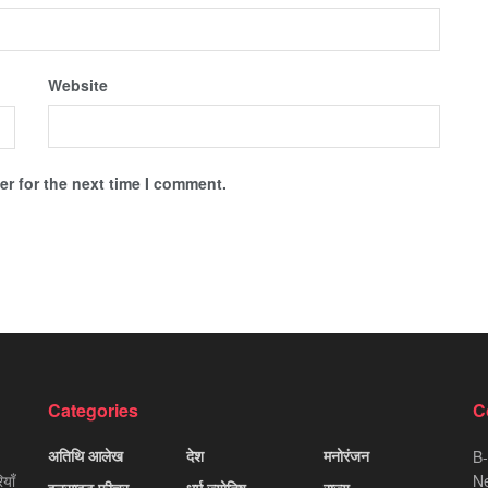
Website
r for the next time I comment.
Categories
C
अतिथि आलेख
देश
मनोरंजन
B-
याँ
Ne
इनसाइट फीचर
धर्म ज्योतिष
राज्य