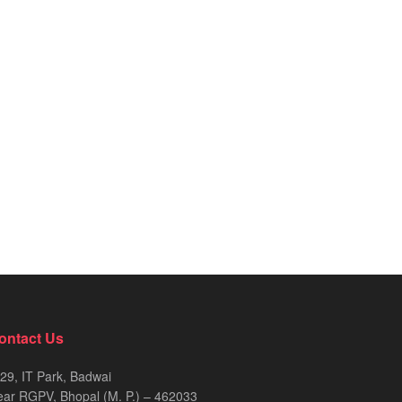
ontact Us
29, IT Park, Badwai
ar RGPV, Bhopal (M. P.) – 462033