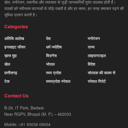
खेल, मनोरंजन, तकनीक और व्यवसाय से जुड़ी जानकारियाँ तुरंत उपलब्ध होती हैं।
पाठकों को नवीनतम घटनाओं से जोड़े रखती है और हर समय, हर जगह समाचार पढ़ने की
सुविधा प्रदान करती है।
Categories
अतिथि आलेख
देश
मनोरंजन
इनसाइट फीचर
धर्म ज्योतिष
राज्य
ख़ास मुद्दा
बिज़नेस
लाइफस्टाइल
खेल
भोपाल
विदेश
छत्तीसगढ़
मध्य प्रदेश
संपादक की कलम से
टेक
मध्यप्रदेश स्पेशल
स्पेशल रिपोर्ट
Contact Us
B-29, IT Park, Badwai
Near RGPV, Bhopal (M. P.) – 462033
Mobile: +91 93036 09004