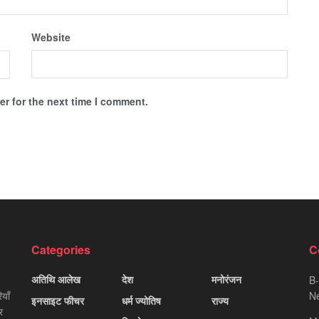
Website
r for the next time I comment.
Categories
C
अतिथि आलेख
देश
मनोरंजन
B-
याँ
Ne
इनसाइट फीचर
धर्म ज्योतिष
राज्य
र