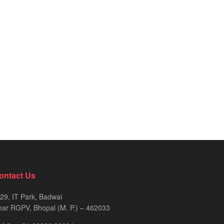
ontact Us
29, IT Park, Badwai
ar RGPV, Bhopal (M. P.) – 462033