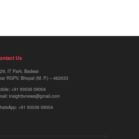
ontact Us
29, IT Park, Badwai
ar RGPV, Bhopal (M. P.) – 462033
obile: +91 93036 09004
ail: insighttvnews@gmail.com
hatsApp: +91 93036 09004