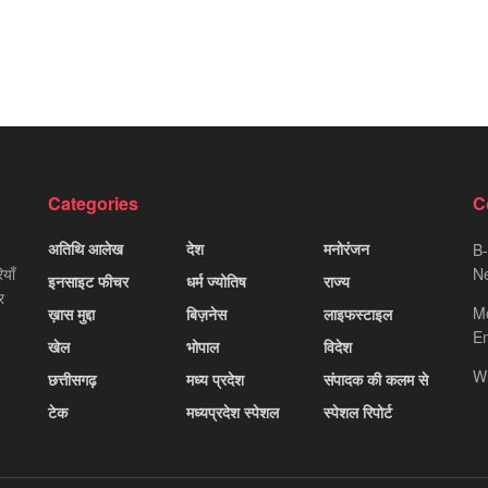
Categories
C
अतिथि आलेख
देश
मनोरंजन
B-
याँ
Ne
इनसाइट फीचर
धर्म ज्योतिष
राज्य
र
M
ख़ास मुद्दा
बिज़नेस
लाइफस्टाइल
Em
खेल
भोपाल
विदेश
W
छत्तीसगढ़
मध्य प्रदेश
संपादक की कलम से
टेक
मध्यप्रदेश स्पेशल
स्पेशल रिपोर्ट