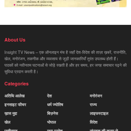
About Us
Insight TV News – एक ऑनलाइन मंच है जहाँ देश-विदेश की ताज़ा ख़बरें, राजनीति,
खेल, मनोरंजन, तकनीक और व्यवसाय से जुड़ी जानकारियाँ तुरंत उपलब्ध होती हैं।
पाठकों को नवीनतम घटनाओं से जोड़े रखती है और हर समय, हर जगह समाचार पढ़ने की
सुविधा प्रदान करती है।
Categories
अतिथि आलेख
देश
मनोरंजन
इनसाइट फीचर
धर्म ज्योतिष
राज्य
ख़ास मुद्दा
बिज़नेस
लाइफस्टाइल
खेल
भोपाल
विदेश
छत्तीसगढ़
मध्य प्रदेश
संपादक की कलम से