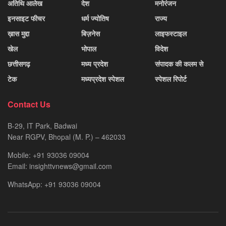
अतिथि आलेख
देश
मनोरंजन
इनसाइट फीचर
धर्म ज्योतिष
राज्य
ख़ास मुद्दा
बिज़नेस
लाइफस्टाइल
खेल
भोपाल
विदेश
छत्तीसगढ़
मध्य प्रदेश
संपादक की कलम से
टेक
मध्यप्रदेश स्पेशल
स्पेशल रिपोर्ट
Contact Us
B-29, IT Park, Badwai
Near RGPV, Bhopal (M. P.) – 462033
Mobile: +91 93036 09004
Email: insighttvnews@gmail.com
WhatsApp: +91 93036 09004