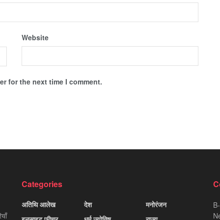
Website
r for the next time I comment.
Categories
C
अतिथि आलेख
देश
मनोरंजन
B-
याँ
Ne
इनसाइट फीचर
धर्म ज्योतिष
राज्य