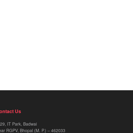
ontact Us
29, IT Park, Badwai
ar RGPV, Bhopal (M. P.) – 462033