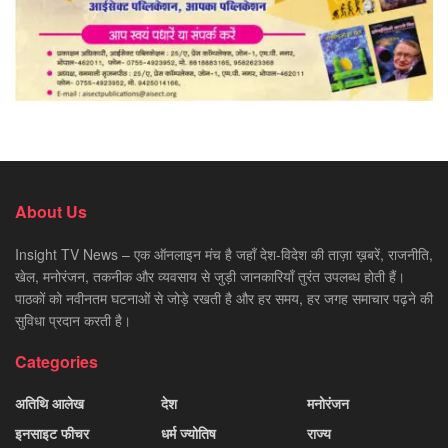
About Us
Insight TV News – एक ऑनलाइन मंच है जहाँ देश-विदेश की ताज़ा ख़बरें, राजनीति,
खेल, मनोरंजन, तकनीक और व्यवसाय से जुड़ी जानकारियाँ तुरंत उपलब्ध होती हैं।
पाठकों को नवीनतम घटनाओं से जोड़े रखती है और हर समय, हर जगह समाचार पढ़ने की
सुविधा प्रदान करती है।
Categories
अतिथि आलेख
देश
मनोरंजन
इनसाइट फीचर
धर्म ज्योतिष
राज्य