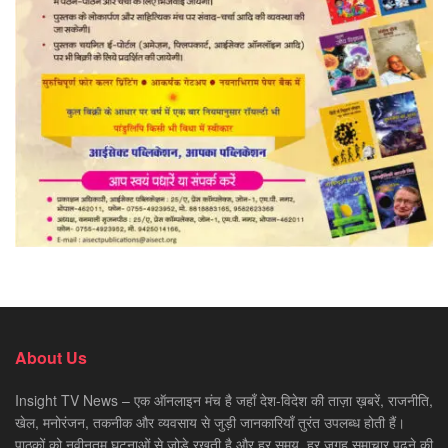
About Us
Insight TV News – एक ऑनलाइन मंच है जहाँ देश-विदेश की ताज़ा ख़बरें, राजनीति,
खेल, मनोरंजन, तकनीक और व्यवसाय से जुड़ी जानकारियाँ तुरंत उपलब्ध होती हैं।
पाठकों को नवीनतम घटनाओं से जोड़े रखती है और हर समय, हर जगह समाचार पढ़ने की