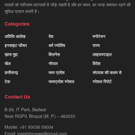
पाठकों को नवीनतम घटनाओं से जोड़े रखती है और हर समय, हर जगह समाचार पढ़ने की
सुविधा प्रदान करती है।
Categories
अतिथि आलेख
देश
मनोरंजन
इनसाइट फीचर
धर्म ज्योतिष
राज्य
ख़ास मुद्दा
बिज़नेस
लाइफस्टाइल
खेल
भोपाल
विदेश
छत्तीसगढ़
मध्य प्रदेश
संपादक की कलम से
टेक
मध्यप्रदेश स्पेशल
स्पेशल रिपोर्ट
Contact Us
B-29, IT Park, Badwai
Near RGPV, Bhopal (M. P.) – 462033
Mobile: +91 93036 09004
Email: insighttvnews@gmail.com