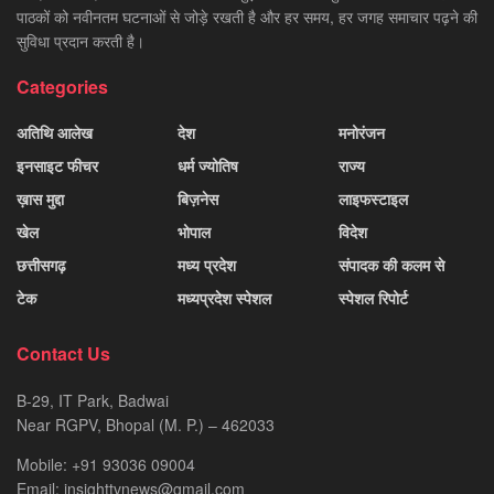
पाठकों को नवीनतम घटनाओं से जोड़े रखती है और हर समय, हर जगह समाचार पढ़ने की
सुविधा प्रदान करती है।
Categories
अतिथि आलेख
देश
मनोरंजन
इनसाइट फीचर
धर्म ज्योतिष
राज्य
ख़ास मुद्दा
बिज़नेस
लाइफस्टाइल
खेल
भोपाल
विदेश
छत्तीसगढ़
मध्य प्रदेश
संपादक की कलम से
टेक
मध्यप्रदेश स्पेशल
स्पेशल रिपोर्ट
Contact Us
B-29, IT Park, Badwai
Near RGPV, Bhopal (M. P.) – 462033
Mobile: +91 93036 09004
Email: insighttvnews@gmail.com