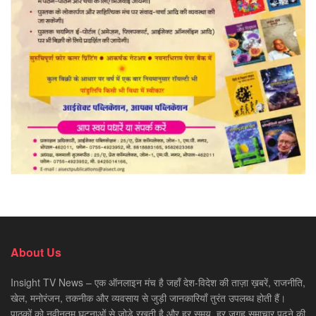
About Us
Insight TV News – एक ऑनलाइन मंच है जहाँ देश-विदेश की ताज़ा ख़बरें, राजनीति,
खेल, मनोरंजन, तकनीक और व्यवसाय से जुड़ी जानकारियाँ तुरंत उपलब्ध होती हैं।
पाठकों को नवीनतम घटनाओं से जोड़े रखती है और हर समय, हर जगह समाचार पढ़ने की