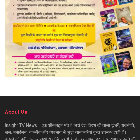
About Us
Insight TV News – एक ऑनलाइन मंच है जहाँ देश-विदेश की ताज़ा ख़बरें, राजनीति,
खेल, मनोरंजन, तकनीक और व्यवसाय से जुड़ी जानकारियाँ तुरंत उपलब्ध होती हैं।
पाठकों को नवीनतम घटनाओं से जोड़े रखती है और हर समय, हर जगह समाचार पढ़ने की