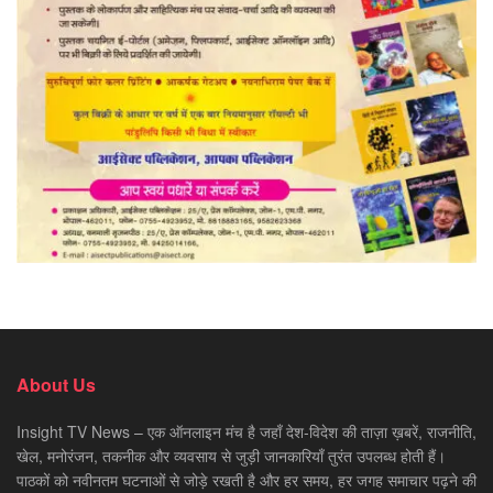
About Us
Insight TV News – एक ऑनलाइन मंच है जहाँ देश-विदेश की ताज़ा ख़बरें, राजनीति,
खेल, मनोरंजन, तकनीक और व्यवसाय से जुड़ी जानकारियाँ तुरंत उपलब्ध होती हैं।
पाठकों को नवीनतम घटनाओं से जोड़े रखती है और हर समय, हर जगह समाचार पढ़ने की