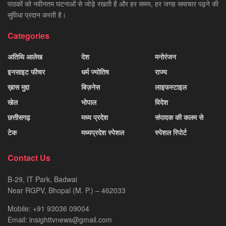
पाठकों को नवीनतम घटनाओं से जोड़े रखती है और हर समय, हर जगह समाचार पढ़ने की
सुविधा प्रदान करती है।
Categories
अतिथि आलेख
देश
मनोरंजन
इनसाइट फीचर
धर्म ज्योतिष
राज्य
ख़ास मुद्दा
बिज़नेस
लाइफस्टाइल
खेल
भोपाल
विदेश
छत्तीसगढ़
मध्य प्रदेश
संपादक की कलम से
टेक
मध्यप्रदेश स्पेशल
स्पेशल रिपोर्ट
Contact Us
B-29, IT Park, Badwai
Near RGPV, Bhopal (M. P.) – 462033
Mobile: +91 93036 09004
Email: insighttvnews@gmail.com