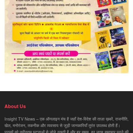
About Us
Insight TV News – एक ऑनलाइन मंच है जहाँ देश-विदेश की ताज़ा ख़बरें, राजनीति,
खेल, मनोरंजन, तकनीक और व्यवसाय से जुड़ी जानकारियाँ तुरंत उपलब्ध होती हैं।
पाठकों को नवीनतम घटनाओं से जोड़े रखती है और हर समय, हर जगह समाचार पढ़ने की