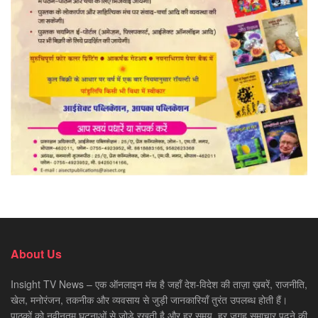
About Us
Insight TV News – एक ऑनलाइन मंच है जहाँ देश-विदेश की ताज़ा ख़बरें, राजनीति,
खेल, मनोरंजन, तकनीक और व्यवसाय से जुड़ी जानकारियाँ तुरंत उपलब्ध होती हैं।
पाठकों को नवीनतम घटनाओं से जोड़े रखती है और हर समय, हर जगह समाचार पढ़ने की