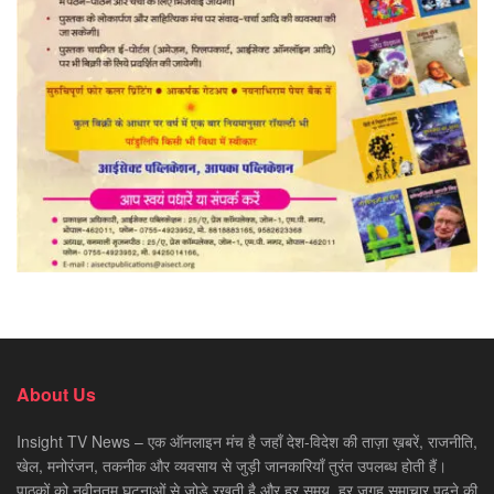
About Us
Insight TV News – एक ऑनलाइन मंच है जहाँ देश-विदेश की ताज़ा ख़बरें, राजनीति,
खेल, मनोरंजन, तकनीक और व्यवसाय से जुड़ी जानकारियाँ तुरंत उपलब्ध होती हैं।
पाठकों को नवीनतम घटनाओं से जोड़े रखती है और हर समय, हर जगह समाचार पढ़ने की